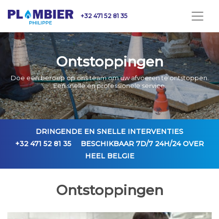
+32 471 52 81 35
Ontstoppingen
Doe een beroep op ons team om uw afvoeren te ontstoppen.
Een snelle en professionele service.
DRINGENDE EN SNELLE INTERVENTIES
+32 471 52 81 35
BESCHIKBAAR 7D/7 24H/24 OVER
HEEL BELGIE
Ontstoppingen